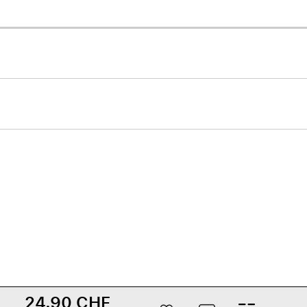
Care+ für AirPods
24.90 CHF