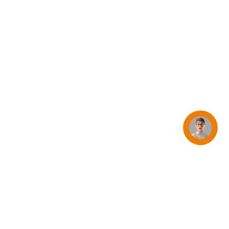
iPhone 15
iPhone Hüllen
iPhone Zubehör
Alle iPhone vergleichen
AppleCare+ für iPhone
Apple Original-Zubehör
Concierge
Alles Zubehör anzeigen
Mac & MacBook Zubehör
Apple Zubehör für iPad
Apple Zubehör für iPhone
Apple Watch Zubehör
AirPods Zubehör
Beats