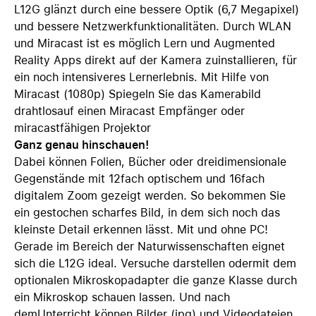
L­12G glänzt durch eine bessere Optik (6,7 Megapixel)
und bessere Netzwerkfunktionalitäten. Durch WLAN
und Miracast ist es möglich Lern und Augmented
Reality Apps direkt auf der Kamera zuinstallieren, für
ein noch intensiveres Lernerlebnis. Mit Hilfe von
Miracast (1080p)­ Spiegeln Sie das Kamerabild
drahtlosauf einen Miracast Empfänger oder
miracastfähigen Projektor
Ganz genau hinschauen!
Dabei können Folien, Bücher oder dreidimensionale
Gegenstände mit 12fach optischem und 16fach
digitalem Zoom gezeigt werden. So bekommen Sie
ein gestochen scharfes Bild, in dem sich noch das
kleinste Detail erkennen lässt. Mit und ohne PC!
Gerade im Bereich der Naturwissenschaften eignet
sich die L­12G ideal. Versuche darstellen odermit dem
optionalen Mikroskopadapter die ganze Klasse durch
ein Mikroskop schauen lassen. Und nach
demUnterricht können Bilder (jpg) und Videodateien