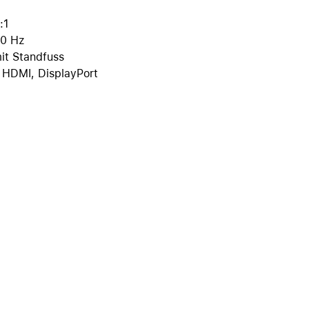
iPhone 15
:1
iPhone Hüllen
60 Hz
iPhone Zubehör
it Standfuss
 HDMI, DisplayPort
Alle iPhone vergleichen
AppleCare+ für iPhone
Apple Original-Zubehör
Alles Zubehör anzeigen
Mac & MacBook Zubehör
Apple Zubehör für iPad
Apple Zubehör für iPhone
Apple Watch Zubehör
AirPods Zubehör
Beats