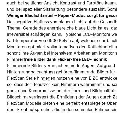
auch bei seitlicher Ansicht Kontrast und Farbtöne kaum,
und bei spezieller Sitzhaltung besonders auszahlt. Somi
Weniger Blaulichtanteil – Paper-Modus sorgt für ges
Der negative Einfluss von blauem Licht auf die Gesundh
Thema. Gerade das energiereiche blaue Licht ist es, da
irreversibel schädigen kann. Typische LCD-Monitore wei
Farbtemperatur von 6500 Kelvin auf, welcher sehr blaul
Monitoren optimiert vollautomatisch den Rotlichtanteil u
schont Ihre Augen bei intensivem Arbeiten am Monitor s
Flimmerfreie Bilder dank Flicker-free LED-Technik
Flimmernde Bilder verursachen müde Augen. Aufgrund 
Hintergrundbeleuchtung gehören flimmernde Bilder für v
FlexScan Serie hingegen nutzen eine von EIZO entwickelt
so, dass der Benutzer kein Flimmern wahrnimmt und so
ganz ohne Kompromisse bei der Farb- und Bildqualität. 
Bildschirm verringert die Ermüdung der Augen durch Zer
FlexScan Modelle bieten eine perfekt entspiegelte Ober
über Frontlautsprecher, die in den schmalen Rahmen ein