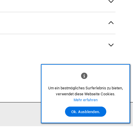
Um ein bestmögliches Surferlebnis zu bieten,
verwendet diese Webseite Cookies.
©2026 Alle Rechte sind vorbehalten
Mehr erfahren
Ok. Ausblenden.
In den Warenkorb