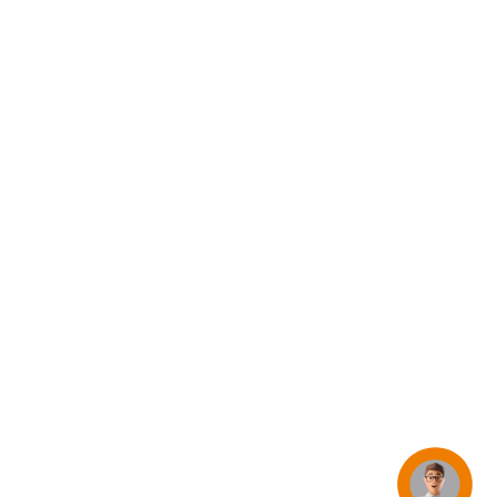
iPhone 15
iPhone Hüllen
iPhone Zubehör
Alle iPhone vergleichen
AppleCare+ für iPhone
Apple Original-Zubehör
Alles Zubehör anzeigen
Mac & MacBook Zubehör
Apple Zubehör für iPad
Apple Zubehör für iPhone
Apple Watch Zubehör
AirPods Zubehör
Beats
Concierge