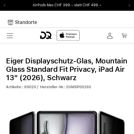
AirPods Max CHF 399.– statt CHF 499.–
Standorte
Toggle navigation
Dein Warenkorb
Noch keine Artikel im Warenkorb.
Eiger Displayschutz-Glas, Mountain
Glass Standard Fit Privacy, iPad Air
13" (2026), Schwarz
Artikelnr.: it9020 / Hersteller-Nr.: EGMSP00265