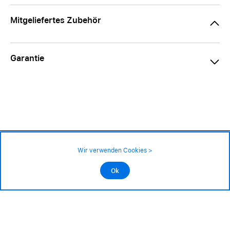
Mitgeliefertes Zubehör
Garantie
129.– CHF
Verfügbarkeit ❯
Wir verwenden Cookies >
An Lager
Impressum
|
AGB
|
Datenschutz
©2026 Alle Rechte sind vorbehalten
Ok
In den Warenkorb