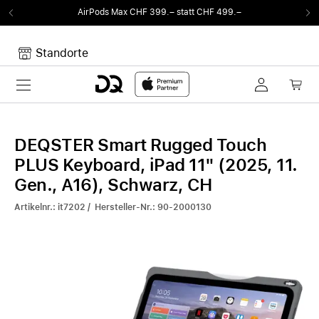
AirPods Max CHF 399.– statt CHF 499.–
V
Standorte
Toggle navigation
Dein Warenkorb
Noch keine Artikel im Warenkorb.
DEQSTER Smart Rugged Touch
PLUS Keyboard, iPad 11" (2025, 11.
Gen., A16), Schwarz, CH
Artikelnr.: it7202 / Hersteller-Nr.: 90-2000130