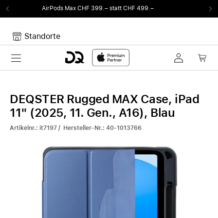
99.– statt CHF 499.–
Von Sound auf Fun.
DQ 
Standorte
Toggle navigation
Dein Warenkorb
Noch keine Artikel im Warenkorb.
DEQSTER Rugged MAX Case, iPad
11" (2025, 11. Gen., A16), Blau
Artikelnr.: it7197 / Hersteller-Nr.: 40-1013766