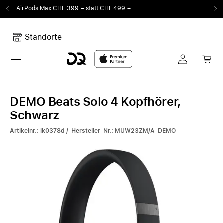
F 499.–
Von Sound auf Fun.
DQ Radio by my10
Standorte
Toggle navigation
Dein Warenkorb
Noch keine Artikel im Warenkorb.
DEMO Beats Solo 4 Kopfhörer,
Schwarz
Artikelnr.: ik0378d / Hersteller-Nr.: MUW23ZM/A-DEMO