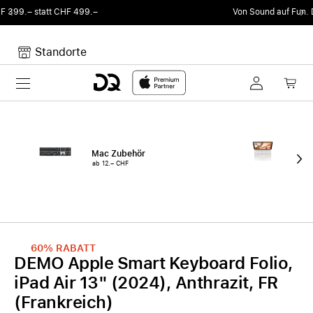
Von Sound auf Fun.
DQ Radio by my105 DJ Radio.
Standorte
Toggle navigation
Dein Warenkorb
Noch keine Artikel im Warenkorb.
Mac Zubehör
iPa
ab 12.– CHF
ab 
60%
RABATT
DEMO Apple Smart Keyboard Folio,
iPad Air 13" (2024), Anthrazit, FR
(Frankreich)