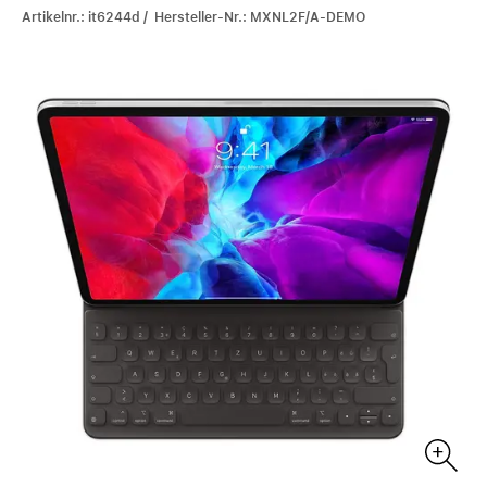
Artikelnr.: it6244d / Hersteller-Nr.: MXNL2F/A-DEMO