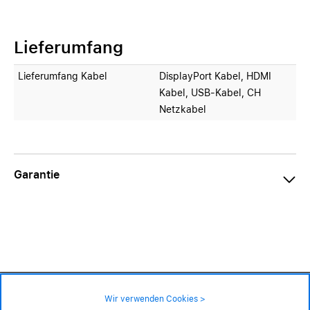
Lieferumfang
Lieferumfang Kabel
DisplayPort Kabel, HDMI
Kabel, USB-Kabel, CH
Netzkabel
Garantie
949.– CHF
Wir verwenden Cookies >
nicht an Lager – lieferbar auf Bestellung
Impressum
|
AGB
|
Datenschutz