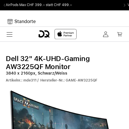
99.–
Von Sound auf Fun.
DQ Radio by my105 D
Standorte
Toggle navigation
Dein Warenkorb
Noch keine Artikel im Warenkorb.
Dell 32" 4K-UHD-Gaming
AW3225QF Monitor
3840 x 2160px, Schwarz/Weiss
Artikelnr.: mde311 / Hersteller-Nr.: GAME-AW3225QF