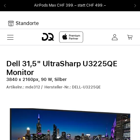
AirPods Max CHF 399.– statt CHF 499.–
Standorte
Toggle navigation
Dein Warenkorb
Noch keine Artikel im Warenkorb.
Dell 31,5" UltraSharp U3225QE
Monitor
3840 x 2160px, 90 W, Silber
Artikelnr.: mde312 / Hersteller-Nr.: DELL-U3225QE