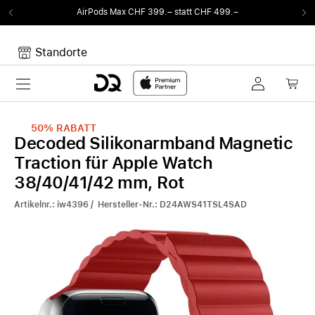
AirPods Max CHF 399.– statt CHF 499.–
Standorte
Toggle navigation
Dein Warenkorb
Noch keine Artikel im Warenkorb.
50%
RABATT
Decoded Silikonarmband Magnetic
Traction für Apple Watch
38/40/41/42 mm, Rot
Artikelnr.: iw4396 / Hersteller-Nr.: D24AWS41TSL4SAD