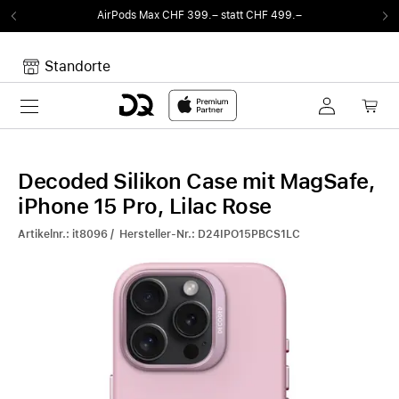
AirPods Max CHF 399.– statt CHF 499.–
Standorte
Toggle navigation
Dein Warenkorb
Noch keine Artikel im Warenkorb.
Decoded Silikon Case mit MagSafe,
iPhone 15 Pro, Lilac Rose
Artikelnr.: it8096 / Hersteller-Nr.: D24IPO15PBCS1LC