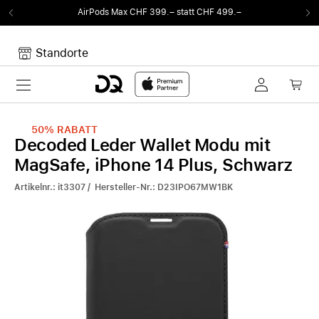
AirPods Max CHF 399.– statt CHF 499.–
Standorte
Toggle navigation
Dein Warenkorb
Noch keine Artikel im Warenkorb.
50%
RABATT
Decoded Leder Wallet Modu mit
MagSafe, iPhone 14 Plus, Schwarz
Artikelnr.: it3307 / Hersteller-Nr.: D23IPO67MW1BK