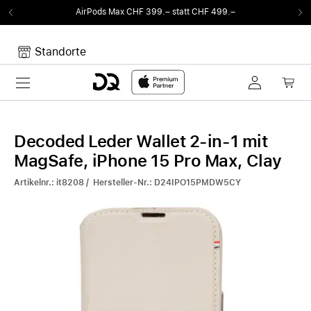
AirPods Max CHF 399.– statt CHF 499.–
Standorte
Toggle navigation
Dein Warenkorb
Noch keine Artikel im Warenkorb.
Decoded Leder Wallet 2-in-1 mit
MagSafe, iPhone 15 Pro Max, Clay
Artikelnr.: it8208 / Hersteller-Nr.: D24IPO15PMDW5CY