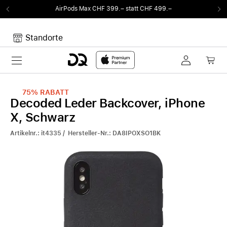
AirPods Max CHF 399.– statt CHF 499.–
Standorte
Toggle navigation
Dein Warenkorb
Noch keine Artikel im Warenkorb.
75%
RABATT
Decoded Leder Backcover, iPhone
X, Schwarz
Artikelnr.: it4335 / Hersteller-Nr.: DA8IPOXSO1BK