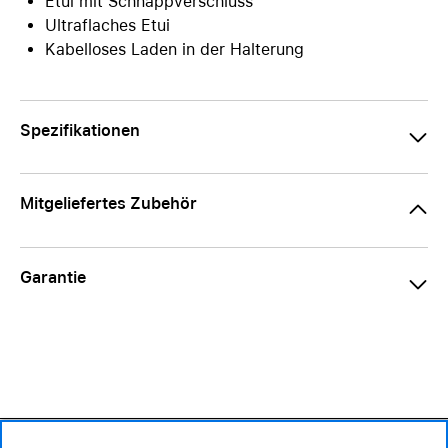
Etui mit Schnappverschluss
Ultraflaches Etui
Kabelloses Laden in der Halterung
Spezifikationen
Mitgeliefertes Zubehör
Garantie
39.90 CHF
59.– CHF
Verfügbarkeit ❯