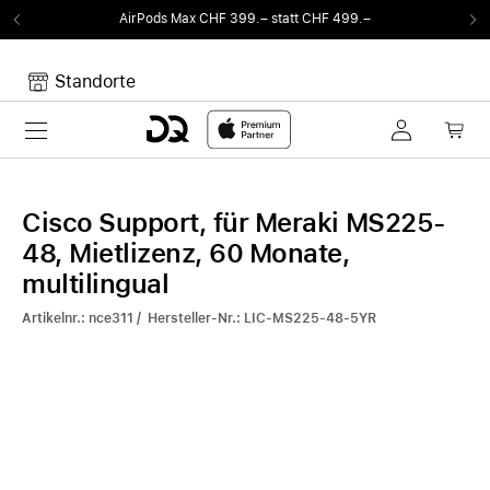
AirPods Max CHF 399.– statt CHF 499.–
Standorte
Toggle navigation
Dein Warenkorb
Noch keine Artikel im Warenkorb.
Cisco Support, für Meraki MS225-
48, Mietlizenz, 60 Monate,
multilingual
Artikelnr.: nce311 / Hersteller-Nr.: LIC-MS225-48-5YR