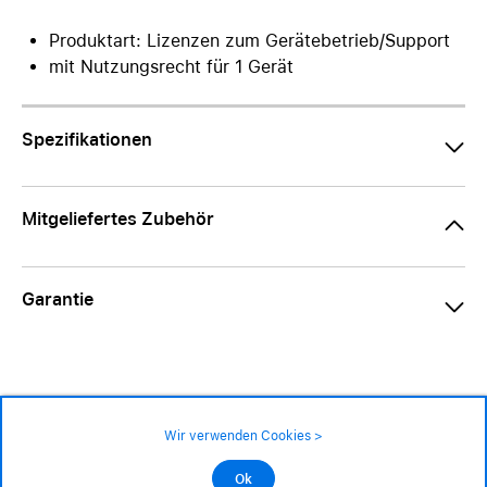
Produktart: Lizenzen zum Gerätebetrieb/Support
mit Nutzungsrecht für 1 Gerät
Spezifikationen
Mitgeliefertes Zubehör
Garantie
Wir verwenden Cookies >
Impressum
|
AGB
|
Datenschutz
©2026 Alle Rechte sind vorbehalten
889.– CHF
Ok
In den Warenkorb