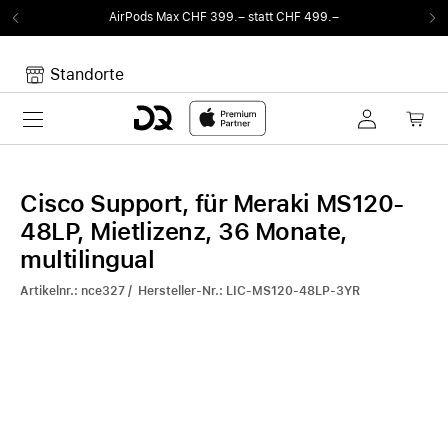
AirPods Max CHF 399.– statt CHF 499.–
Standorte
Toggle navigation
Dein Warenkorb
Noch keine Artikel im Warenkorb.
Cisco Support, für Meraki MS120-
48LP, Mietlizenz, 36 Monate,
multilingual
Artikelnr.: nce327 / Hersteller-Nr.: LIC-MS120-48LP-3YR