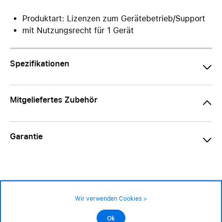
Produktart: Lizenzen zum Gerätebetrieb/Support
mit Nutzungsrecht für 1 Gerät
Spezifikationen
Mitgeliefertes Zubehör
Garantie
Wir verwenden Cookies >
Impressum
|
AGB
|
Datenschutz
©2026 Alle Rechte sind vorbehalten
329.– CHF
Ok
In den Warenkorb