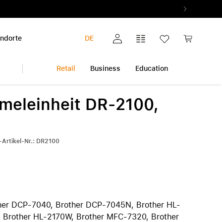
ndorte
DE
Mein Konto
Vergleichsliste
Wunschliste
Warenkorb
Retail
Business
Education
meleinheit DR-2100,
iPhone
Multimedia & Home
Garantieerweiterung
Audio & Musik
Alle Garantieerweiterungen
Alle iPhone anzeigen
-Artikel-Nr.: DR2100
Foto & Video
AppleCare+
iPhone 17 Pro | iPhone 17 Pro Max
ok
Gesundheit & Fitness
Pickup & Return
iPhone Air
h
Smart Home
iPhone 17
iPhone 17e
iPhone 16 | iPhone 16 Plus
her DCP-7040, Brother DCP-7045N, Brother HL-
iPhone 16e
, Brother HL-2170W, Brother MFC-7320, Brother