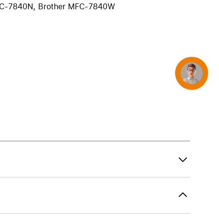
FC-7840N, Brother MFC-7840W
iPhone 15
iPhone Hüllen
iPhone Zubehör
Alle iPhone vergleichen
AppleCare+ für iPhone
Concierge
Apple Original-Zubehör
Alles Zubehör anzeigen
Mac & MacBook Zubehör
Apple Zubehör für iPad
Apple Zubehör für iPhone
Apple Watch Zubehör
AirPods Zubehör
Beats