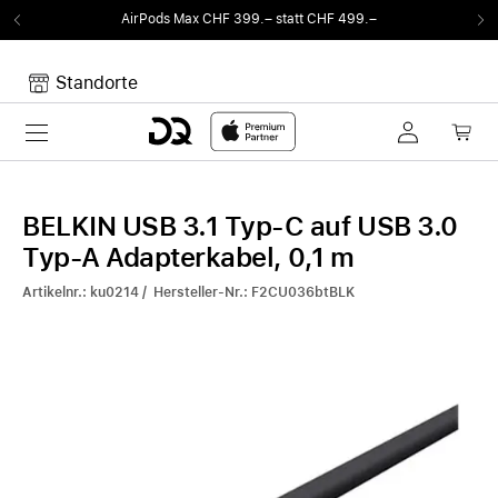
AirPods Max CHF 399.– statt CHF 499.–
Standorte
Toggle navigation
Dein Warenkorb
Noch keine Artikel im Warenkorb.
BELKIN USB 3.1 Typ-C auf USB 3.0
Typ-A Adapterkabel, 0,1 m
Artikelnr.: ku0214 / Hersteller-Nr.: F2CU036btBLK