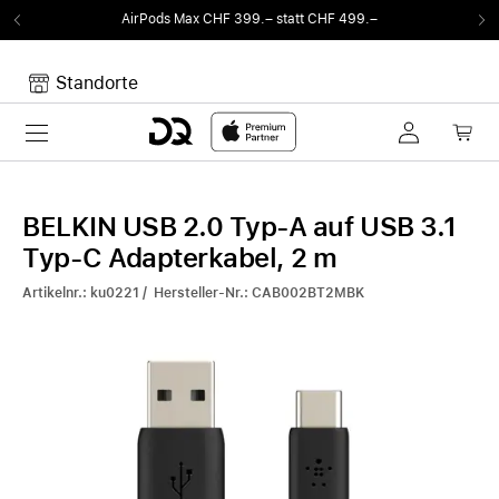
AirPods Max CHF 399.– statt CHF 499.–
Standorte
Toggle navigation
Dein Warenkorb
Noch keine Artikel im Warenkorb.
BELKIN USB 2.0 Typ-A auf USB 3.1
Typ-C Adapterkabel, 2 m
Artikelnr.: ku0221 / Hersteller-Nr.: CAB002BT2MBK