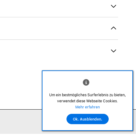
Um ein bestmögliches Surferlebnis zu bieten,
verwendet diese Webseite Cookies.
©2026 Alle Rechte sind vorbehalten
Mehr erfahren
Ok. Ausblenden.
In den Warenkorb