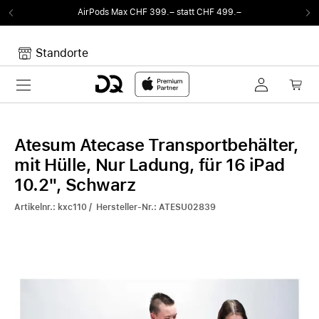
AirPods Max CHF 399.– statt CHF 499.–
Standorte
Toggle navigation
Dein Warenkorb
Noch keine Artikel im Warenkorb.
Atesum Atecase Transportbehälter,
mit Hülle, Nur Ladung, für 16 iPad
10.2", Schwarz
Artikelnr.: kxc110 / Hersteller-Nr.: ATESU02839