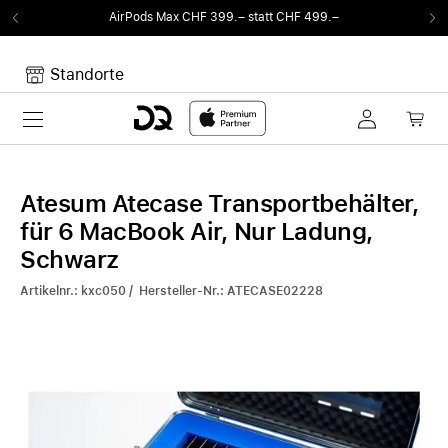
AirPods Max CHF 399.– statt CHF 499.–
Standorte
Toggle navigation
Dein Warenkorb
Noch keine Artikel im Warenkorb.
Atesum Atecase Transportbehälter,
für 6 MacBook Air, Nur Ladung,
Schwarz
Artikelnr.: kxc050 / Hersteller-Nr.: ATECASE02228