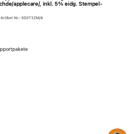
hde/applecare/, inkl. 5% eidg. Stempel-
iPhone 15
iPhone Hüllen
-Artikel-Nr.: SD0T3ZM/A
iPhone Zubehör
Alle iPhone vergleichen
AppleCare+ für iPhone
upportpakete
Apple Original-Zubehör
Alles Zubehör anzeigen
Mac & MacBook Zubehör
Apple Zubehör für iPad
Apple Zubehör für iPhone
Apple Watch Zubehör
AirPods Zubehör
Beats