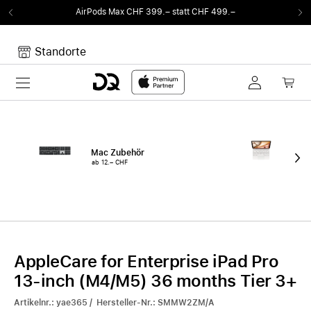
AirPods Max CHF 399.– statt CHF 499.–
Standorte
Toggle navigation
Dein Warenkorb
Noch keine Artikel im Warenkorb.
Mac Zubehör
iPa
ab 12.– CHF
ab 
AppleCare for Enterprise iPad Pro
13-inch (M4/M5) 36 months Tier 3+
Artikelnr.: yae365 / Hersteller-Nr.: SMMW2ZM/A