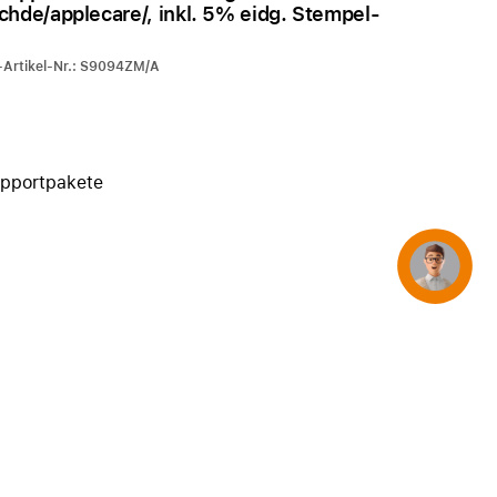
hde/applecare/, inkl. 5% eidg. Stempel-
iPhone 15
iPhone Hüllen
-Artikel-Nr.: S9094ZM/A
iPhone Zubehör
Alle iPhone vergleichen
AppleCare+ für iPhone
upportpakete
Apple Original-Zubehör
Concierge
Alles Zubehör anzeigen
Mac & MacBook Zubehör
Apple Zubehör für iPad
Apple Zubehör für iPhone
Apple Watch Zubehör
AirPods Zubehör
Beats