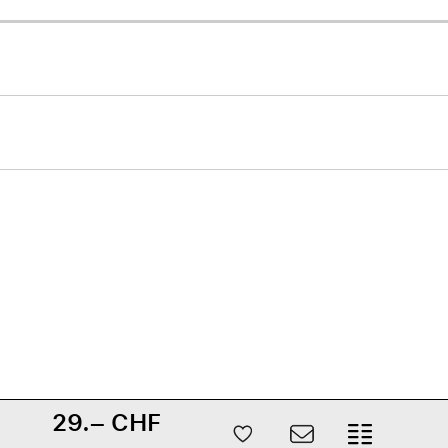
Care+ für AirPods
29.– CHF