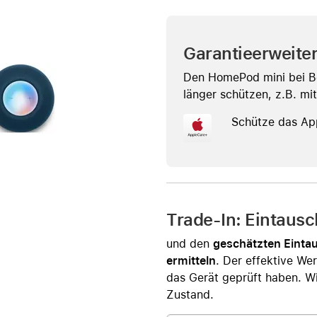
Care+ für AirPods
Garantieerweite
Den HomePod mini bei B
länger schützen, z.B. mi
Schütze das Ap
Trade-In: Eintaus
und den
geschätzten Einta
ermitteln
. Der effektive Wer
das Gerät geprüft haben. Wi
Zustand.