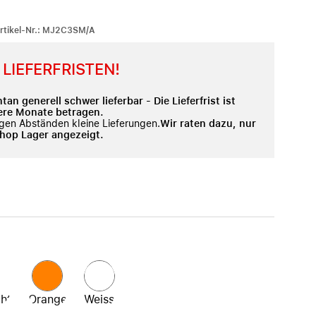
iPhone 15
iPhone Hüllen
-Artikel-Nr.: MJ2C3SM/A
iPhone Zubehör
LIEFERFRISTEN!
Alle iPhone vergleichen
AppleCare+ für iPhone
 generell schwer lieferbar - Die Lieferfrist ist
ere Monate betragen.
igen Abständen kleine Lieferungen.
Wir raten dazu, nur
shop Lager angezeigt.
Apple Original-Zubehör
Alles Zubehör anzeigen
Mac & MacBook Zubehör
Apple Zubehör für iPad
Apple Zubehör für iPhone
Apple Watch Zubehör
AirPods Zubehör
cht
Orange
Weiss
Beats