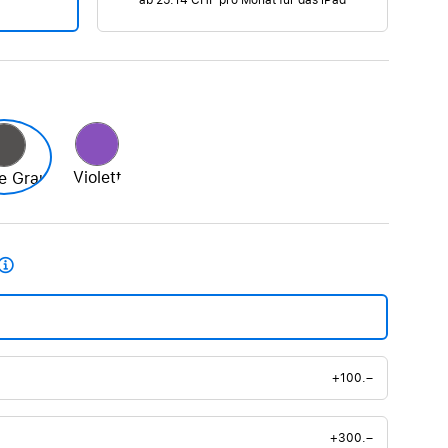
ab
25.14 CHF
pro Monat für das iPad
AirTag und Zubehör
Violett
e Grau

+100.–
+300.–