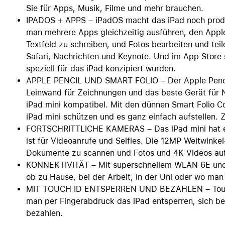
Sie für Apps, Musik, Filme und mehr brauchen.
IPADOS + APPS – iPadOS macht das iPad noch produkt
man mehrere Apps gleichzeitig ausführen, den Apple
Textfeld zu schreiben, und Fotos bearbeiten und tei
Safari, Nachrichten und Keynote. Und im App Store si
speziell für das iPad konzipiert wurden.
APPLE PENCIL UND SMART FOLIO – Der Apple Pencil
Leinwand für Zeichnungen und das beste Gerät für N
iPad mini kompatibel. Mit den dünnen Smart Folio C
iPad mini schützen und es ganz einfach aufstellen. Z
FORTSCHRITTLICHE KAMERAS – Das iPad mini hat ei
ist für Videoanrufe und Selfies. Die 12MP Weitwinkel
Dokumente zu scannen und Fotos und 4K Videos a
KONNEKTIVITÄT – Mit superschnellem WLAN 6E und 
ob zu Hause, bei der Arbeit, in der Uni oder wo man
MIT TOUCH ID ENTSPERREN UND BEZAHLEN – Touch ID
man per Fingerabdruck das iPad entsperren, sich b
bezahlen.