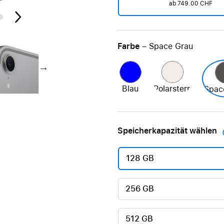
ab 749.00 CHF
Care+ für AirPods
Farbe
– Space Grau
Blau
Polarstern
Spac
Speicherkapazität wählen
128 GB
256 GB
512 GB