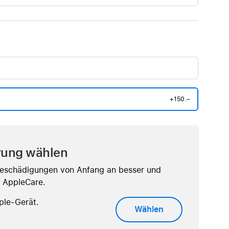
+150.–
rung wählen
Beschädigungen von Anfang an besser und
t AppleCare.
ple-Gerät.
Wählen