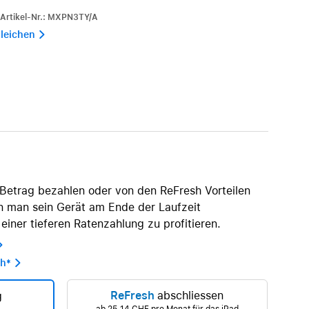
iPhone 15
-Artikel-Nr.: MXPN3TY/A
iPhone Hüllen
leichen 
iPhone Zubehör
Alle iPhone vergleichen
AppleCare+ für iPhone
Apple Original-Zubehör
n
Alles Zubehör anzeigen
etrag bezahlen oder von den ReFresh Vorteilen
Mac & MacBook Zubehör
nn man sein Gerät am Ende der Laufzeit
Apple Zubehör für iPad
iner tieferen Ratenzahlung zu profitieren.
Apple Zubehör für iPhone

Apple Watch Zubehör
sh* 
AirPods Zubehör
ReFresh
abschliessen
g
Beats