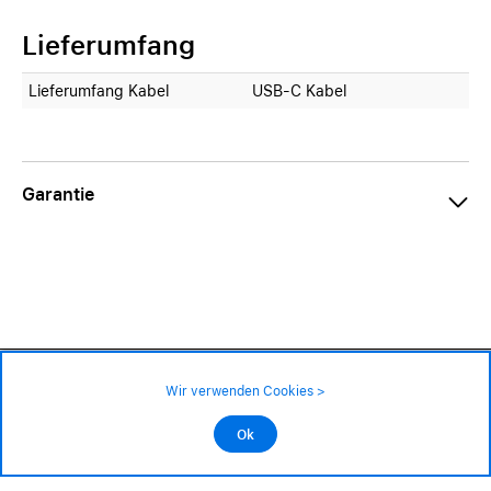
Lieferumfang
Lieferumfang Kabel
USB-C Kabel
Garantie
149.– CHF
Verfügbarkeit ❯
Wir verwenden Cookies >
nur wenige Stk. an Lager – jetzt bestellen
Impressum
|
AGB
|
Datenschutz
©2026 Alle Rechte sind vorbehalten
Ok
In den Warenkorb