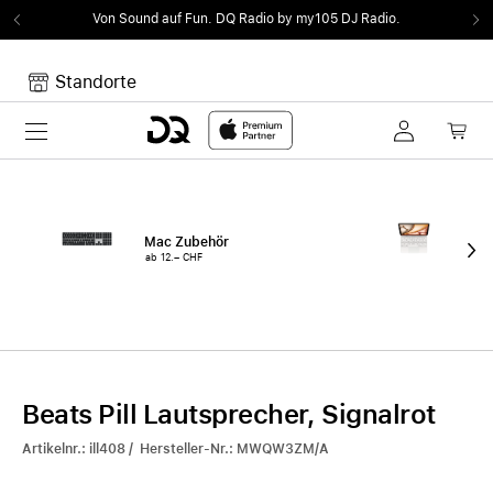
Von Sound auf Fun.
DQ Radio by my105 DJ Radio.
Standorte
Toggle navigation
Dein Warenkorb
Noch keine Artikel im Warenkorb.
Mac Zubehör
iPa
ab 12.– CHF
ab 
Beats Pill Lautsprecher, Signalrot
Artikelnr.: ill408 / Hersteller-Nr.: MWQW3ZM/A