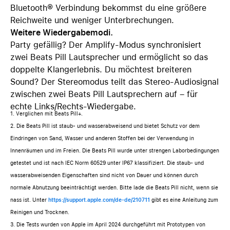
Bluetooth® Verbindung bekommst du eine größere
Reichweite und weniger Unterbrechungen.
Weitere Wiedergabemodi.
Party gefällig? Der Amplify-Modus synchronisiert
zwei Beats Pill Lautsprecher und ermöglicht so das
doppelte Klangerlebnis. Du möchtest breiteren
Sound? Der Stereomodus teilt das Stereo-Audiosignal
zwischen zwei Beats Pill Lautsprechern auf – für
echte Links/Rechts-Wiedergabe.
1. Verglichen mit Beats Pill+.
2. Die Beats Pill ist staub- und wasserabweisend und bietet Schutz vor dem
Eindringen von Sand, Wasser und anderen Stoffen bei der Verwendung in
Innenräumen und im Freien. Die Beats Pill wurde unter strengen Laborbedingungen
getestet und ist nach IEC Norm 60529 unter IP67 klassifiziert. Die staub- und
wasserabweisenden Eigenschaften sind nicht von Dauer und können durch
normale Abnutzung beeinträchtigt werden. Bitte lade die Beats Pill nicht, wenn sie
nass ist. Unter
https://support.apple.com/de-de/210711
gibt es eine Anleitung zum
Reinigen und Trocknen.
3. Die Tests wurden von Apple im April 2024 durchgeführt mit Prototypen von