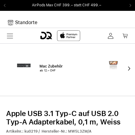
AirPods Max CHF 399.– statt CHF 499.–
Von
Standorte
Toggle navigation
Dein Warenkorb
Noch keine Artikel im Warenkorb.
Mac Zubehör
iPa
ab 12.– CHF
ab 
Apple USB 3.1 Typ-C auf USB 2.0
Typ-A Adapterkabel, 0,1 m, Weiss
Artikelnr.: ku0219 / Hersteller-Nr.: MW5L3ZM/A