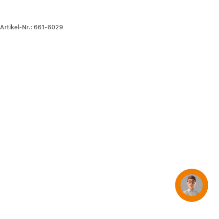
iPhone 15
iPhone Hüllen
-Artikel-Nr.: 661-6029
iPhone Zubehör
Alle iPhone vergleichen
AppleCare+ für iPhone
Apple Original-Zubehör
Alles Zubehör anzeigen
Mac & MacBook Zubehör
Apple Zubehör für iPad
Apple Zubehör für iPhone
Apple Watch Zubehör
Concierge
AirPods Zubehör
Beats