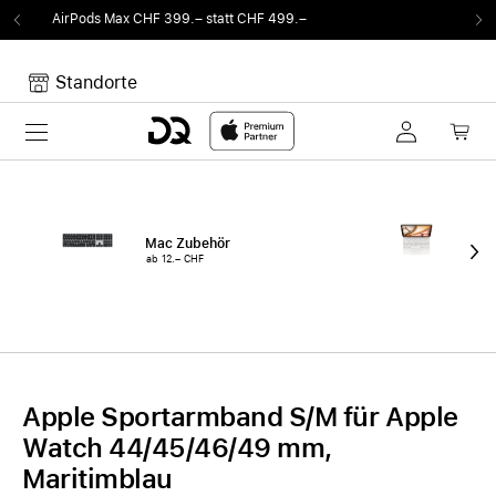
9.– statt CHF 499.–
Von Sound auf Fun.
DQ R
Standorte
Toggle navigation
Dein Warenkorb
Noch keine Artikel im Warenkorb.
Mac Zubehör
iPa
ab 12.– CHF
ab 
Apple Sportarmband S/M für Apple
Watch 44/45/46/49 mm,
Maritimblau