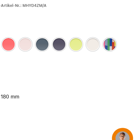
iPhone 15
r-Artikel-Nr.: MHYD4ZM/A
iPhone Hüllen
iPhone Zubehör
Alle iPhone vergleichen
AppleCare+ für iPhone
Apple Original-Zubehör
Alles Zubehör anzeigen
Mac & MacBook Zubehör
 180 mm
Apple Zubehör für iPad
Apple Zubehör für iPhone
Apple Watch Zubehör
AirPods Zubehör
Beats
Concierge