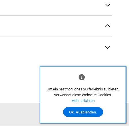
Um ein bestmögliches Surferlebnis zu bieten,
verwendet diese Webseite Cookies.
©2026 Alle Rechte sind vorbehalten
Mehr erfahren
Ok. Ausblenden.
In den Warenkorb