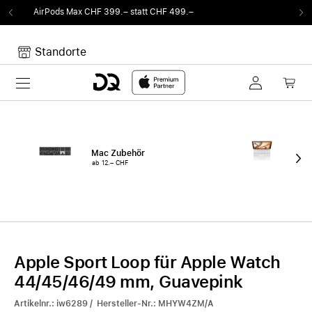
 statt CHF 499.–
Von Sound auf Fun.
DQ Radi
Standorte
Toggle navigation
Dein Warenkorb
Noch keine Artikel im Warenkorb.
Mac Zubehör
iPa
ab 12.– CHF
ab 
Apple Sport Loop für Apple Watch
44/45/46/49 mm, Guavepink
Artikelnr.: iw6289 / Hersteller-Nr.: MHYW4ZM/A