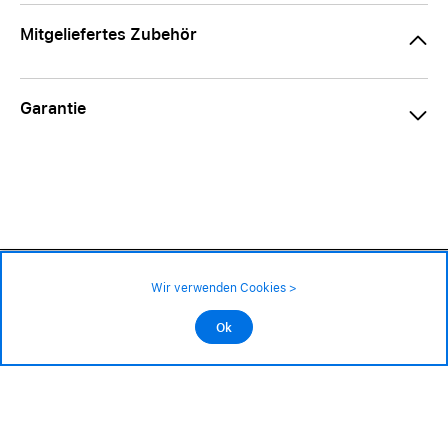
Mitgeliefertes Zubehör
Garantie
59.– CHF
Verfügbarkeit ❯
Wir verwenden Cookies >
An Lager
Impressum
|
AGB
|
Datenschutz
©2026 Alle Rechte sind vorbehalten
Ok
In den Warenkorb