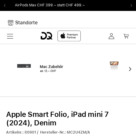
399.– statt CHF 499.–
Von Sound auf Fun.
DQ
Standorte
Toggle navigation
Dein Warenkorb
Noch keine Artikel im Warenkorb.
Mac Zubehör
iPa
ab 12.– CHF
ab 
Apple Smart Folio, iPad mini 7
(2024), Denim
Artikelnr.: it0901 / Hersteller-Nr.: MC2U4ZM/A