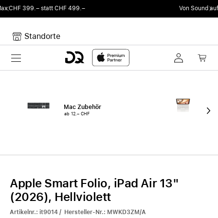
99.–
Von Sound auf Fun.
DQ Radio by my105 D
Standorte
Toggle navigation
Dein Warenkorb
Noch keine Artikel im Warenkorb.
Mac Zubehör
iPa
ab 12.– CHF
ab 
Apple Smart Folio, iPad Air 13"
(2026), Hellviolett
Artikelnr.: it9014 / Hersteller-Nr.: MWKD3ZM/A