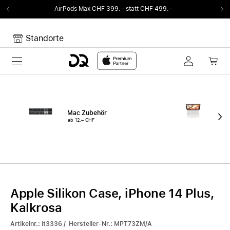
ax CHF 399.– statt CHF 499.–
Von Sound auf
Standorte
Toggle navigation
Dein Warenkorb
Noch keine Artikel im Warenkorb.
Mac Zubehör
iPa
ab 12.– CHF
ab 
Apple Silikon Case, iPhone 14 Plus,
Kalkrosa
Artikelnr.: it3336 / Hersteller-Nr.: MPT73ZM/A