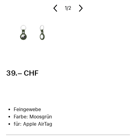
1
/2
39.– CHF
Feingewebe
Farbe: Moosgrün
für: Apple AirTag