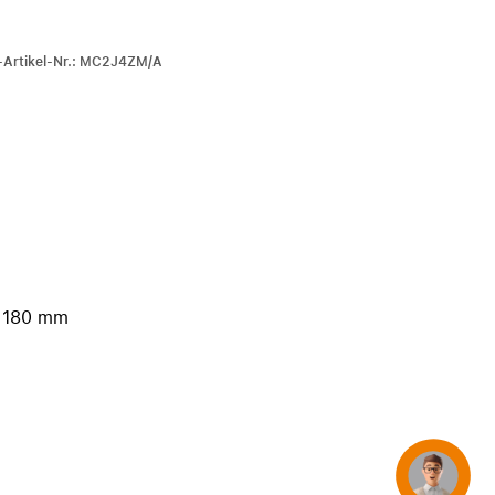
iPhone 15
iPhone Hüllen
r-Artikel-Nr.: MC2J4ZM/A
iPhone Zubehör
Alle iPhone vergleichen
AppleCare+ für iPhone
Apple Original-Zubehör
Alles Zubehör anzeigen
 180 mm
Mac & MacBook Zubehör
Apple Zubehör für iPad
Apple Zubehör für iPhone
Apple Watch Zubehör
AirPods Zubehör
Beats
Concierge