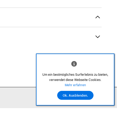
Um ein bestmögliches Surferlebnis zu bieten,
verwendet diese Webseite Cookies.
©2026 Alle Rechte sind vorbehalten
Mehr erfahren
Ok. Ausblenden.
In den Warenkorb