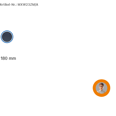
iPhone 15
r-Artikel-Nr.: MXW23ZM/A
iPhone Hüllen
iPhone Zubehör
Alle iPhone vergleichen
AppleCare+ für iPhone
 180 mm
Apple Original-Zubehör
Alles Zubehör anzeigen
Mac & MacBook Zubehör
Apple Zubehör für iPad
Concierge
Apple Zubehör für iPhone
Apple Watch Zubehör
AirPods Zubehör
Beats