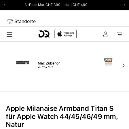
 Max CHF 399.– statt CHF 499.–
Von Sound a
Standorte
Toggle navigation
Dein Warenkorb
Noch keine Artikel im Warenkorb.
Mac Zubehör
iPa
ab 12.– CHF
ab 
Apple Milanaise Armband Titan S
für Apple Watch 44/45/46/49 mm,
Natur