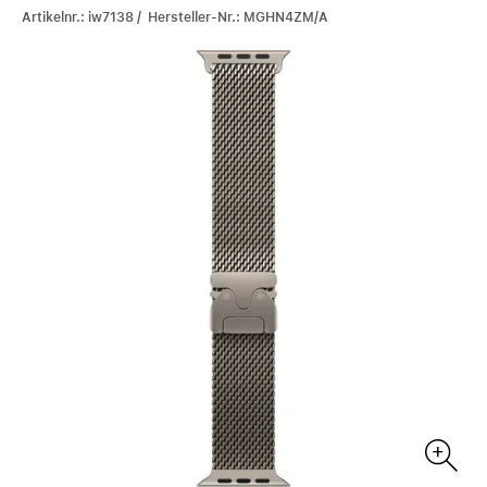
Artikelnr.: iw7138 / Hersteller-Nr.: MGHN4ZM/A