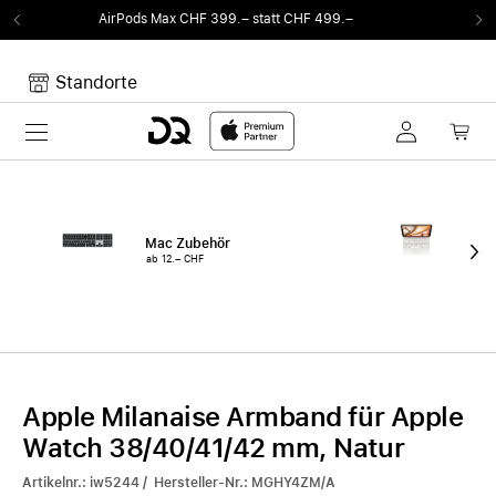
ods Max CHF 399.– statt CHF 499.–
Von Soun
Standorte
Toggle navigation
Dein Warenkorb
Noch keine Artikel im Warenkorb.
Mac Zubehör
iPa
ab 12.– CHF
ab 
Apple Milanaise Armband für Apple
Watch 38/40/41/42 mm, Natur
Artikelnr.: iw5244 / Hersteller-Nr.: MGHY4ZM/A