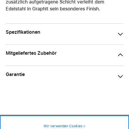
zusätzlich aufgetragene Schicht verleiht dem
Edelstahl in Graphit sein besonderes Finish.
Spezifikationen
Mitgeliefertes Zubehör
Garantie
99.– CHF
Verfügbarkeit ❯
Wir verwenden Cookies >
nur wenige Stk. an Lager – jetzt bestellen