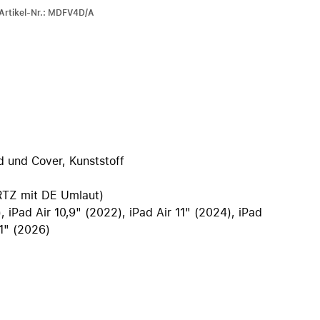
iPhone 15
-Artikel-Nr.: MDFV4D/A
iPhone Hüllen
iPhone Zubehör
Alle iPhone vergleichen
AppleCare+ für iPhone
d und Cover, Kunststoff
Apple Original-Zubehör
Alles Zubehör anzeigen
RTZ mit DE Umlaut)
Mac & MacBook Zubehör
), iPad Air 10,9" (2022), iPad Air 11" (2024), iPad
11" (2026)
Apple Zubehör für iPad
Apple Zubehör für iPhone
Apple Watch Zubehör
AirPods Zubehör
Beats