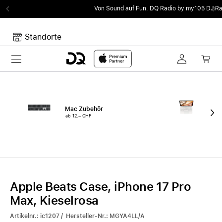
Von Sound auf Fun.
DQ Radio by my105 DJ Radio.
Standorte
Toggle navigation
Dein Warenkorb
Noch keine Artikel im Warenkorb.
Mac Zubehör
iPa
ab 12.– CHF
ab 
Apple Beats Case, iPhone 17 Pro
Max, Kieselrosa
Artikelnr.: ic1207 / Hersteller-Nr.: MGYA4LL/A