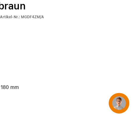
braun
iPhone 15
iPhone Hüllen
r-Artikel-Nr.: MGDF4ZM/A
iPhone Zubehör
Alle iPhone vergleichen
AppleCare+ für iPhone
Apple Original-Zubehör
Alles Zubehör anzeigen
 180 mm
Mac & MacBook Zubehör
Apple Zubehör für iPad
Concierge
Apple Zubehör für iPhone
Apple Watch Zubehör
AirPods Zubehör
Beats