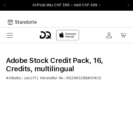
AirPods Max CHF 399.– statt CHF 499.–
Standorte
Toggle navigation
Dein Warenkorb
Noch keine Artikel im Warenkorb.
Adobe Stock Credit Pack, 16,
Credits, multilingual
Artikelnr.: zacc71 / Hersteller-Nr.: 65296328BA01A12