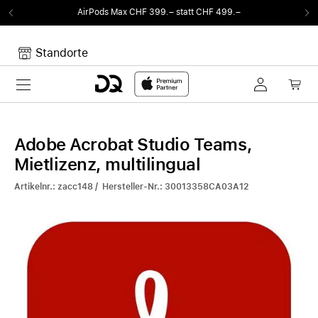
AirPods Max CHF 399.– statt CHF 499.–
Standorte
Toggle navigation
Dein Warenkorb
Noch keine Artikel im Warenkorb.
Adobe Acrobat Studio Teams,
Mietlizenz, multilingual
Artikelnr.: zacc148 / Hersteller-Nr.: 30013358CA03A12