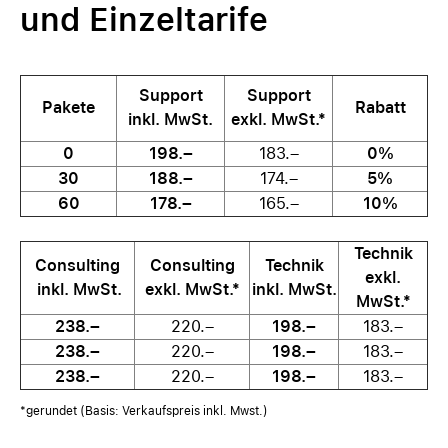
und Einzeltarife
Support
Support
Pakete
Rabatt
inkl. MwSt.
exkl. MwSt.*
0
198.–
183.–
0%
30
188.–
174.–
5%
60
178.–
165.–
10%
Technik
Consulting
Consulting
Technik
exkl.
inkl. MwSt.
exkl. MwSt.*
inkl. MwSt.
MwSt.*
238.–
220.–
198.–
183.–
238.–
220.–
198.–
183.–
238.–
220.–
198.–
183.–
*gerundet (Basis: Verkaufspreis inkl. Mwst.)