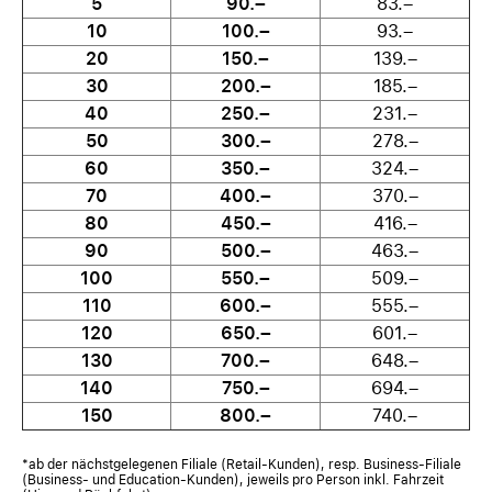
5
90.–
83.–
10
100.–
93.–
20
150.–
139.–
30
200.–
185.–
40
250.–
231.–
50
300.–
278.–
60
350.–
324.–
70
400.–
370.–
80
450.–
416.–
90
500.–
463.–
100
550.–
509.–
110
600.–
555.–
120
650.–
601.–
130
700.–
648.–
140
750.–
694.–
150
800.–
740.–
*ab der nächstgelegenen Filiale (Retail-Kunden), resp. Business-Filiale
(Business- und Education-Kunden), jeweils pro Person inkl. Fahrzeit